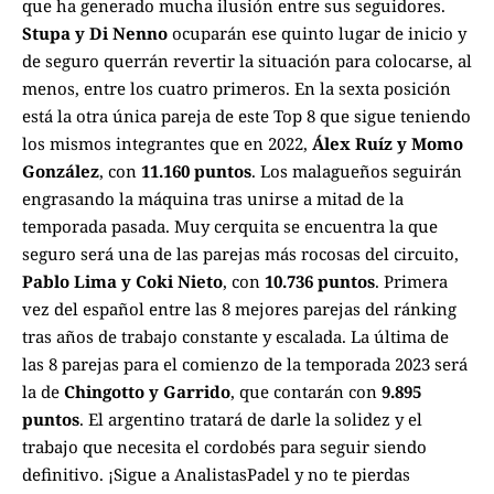
que ha generado mucha ilusión entre sus seguidores.
Stupa y Di Nenno
ocuparán ese quinto lugar de inicio y
de seguro querrán revertir la situación para colocarse, al
menos, entre los cuatro primeros. En la sexta posición
está la otra única pareja de este Top 8 que sigue teniendo
los mismos integrantes que en 2022,
Álex Ruíz y Momo
González
, con
11.160 puntos
. Los malagueños seguirán
engrasando la máquina tras unirse a mitad de la
temporada pasada. Muy cerquita se encuentra la que
seguro será una de las parejas más rocosas del circuito,
Pablo Lima y Coki Nieto
, con
10.736 puntos
. Primera
vez del español entre las 8 mejores parejas del ránking
tras años de trabajo constante y escalada. La última de
las 8 parejas para el comienzo de la temporada 2023 será
la de
Chingotto y Garrido
, que contarán con
9.895
puntos
. El argentino tratará de darle la solidez y el
trabajo que necesita el cordobés para seguir siendo
definitivo. ¡Sigue a
AnalistasPadel
y no te pierdas