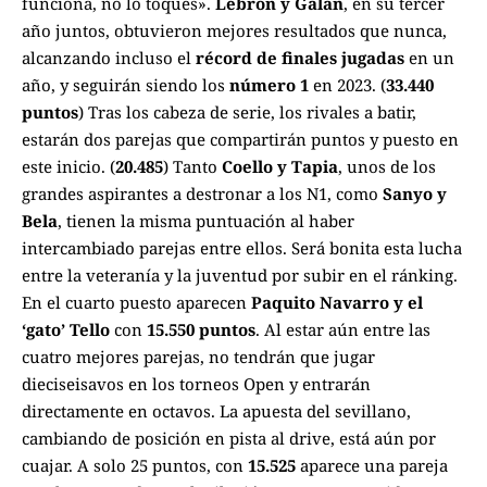
funciona, no lo toques».
Lebrón y Galán
, en su tercer
año juntos, obtuvieron mejores resultados que nunca,
alcanzando incluso el
récord de finales jugadas
en un
año, y seguirán siendo los
número 1
en 2023. (
33.440
puntos
) Tras los cabeza de serie, los rivales a batir,
estarán dos parejas que compartirán puntos y puesto en
este inicio. (
20.485
) Tanto
Coello y Tapia
, unos de los
grandes aspirantes a destronar a los N1, como
Sanyo y
Bela
, tienen la misma puntuación al haber
intercambiado parejas entre ellos. Será bonita esta lucha
entre la veteranía y la juventud por subir en el ránking.
En el cuarto puesto aparecen
Paquito Navarro y el
‘gato’ Tello
con
15.550 puntos
. Al estar aún entre las
cuatro mejores parejas, no tendrán que jugar
dieciseisavos en los torneos Open y entrarán
directamente en octavos. La apuesta del sevillano,
cambiando de posición en pista al drive, está aún por
cuajar. A solo 25 puntos, con
15.525
aparece una pareja