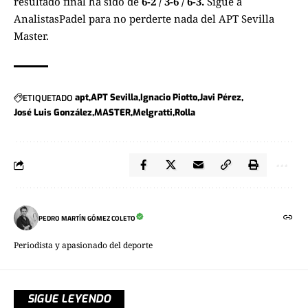
resultado final ha sido de
6-2 / 3-6 / 6-3.
Sigue a
AnalistasPadel
para no perderte nada del
APT Sevilla
Master.
ETIQUETADO
apt
APT Sevilla
Ignacio Piotto
Javi Pérez
José Luis González
MASTER
Melgratti
Rolla
PEDRO MARTÍN GÓMEZ COLETO
Periodista y apasionado del deporte
SIGUE LEYENDO