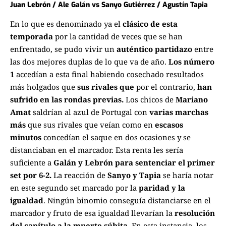
Juan Lebrón / Ale Galán vs Sanyo Gutiérrez / Agustín Tapia
En lo que es denominado ya el
clásico de esta
temporada
por la cantidad de veces que se han
enfrentado, se pudo vivir un
auténtico partidazo
entre
las dos mejores duplas de lo que va de año.
Los número
1
accedían a esta final habiendo cosechado resultados
más holgados que
sus rivales que
por el contrario,
han
sufrido en las rondas previas.
Los chicos de
Mariano
Amat
saldrían al azul de Portugal con
varias marchas
más
que sus rivales que veían como en
escasos
minutos
concedían el saque en dos ocasiones y se
distanciaban en el marcador. Esta renta les sería
suficiente a
Galán y Lebrón para sentenciar el primer
set por 6-2.
La reacción de
Sanyo y Tapia
se haría notar
en este segundo set marcado por la
paridad y la
igualdad
. Ningún binomio conseguía distanciarse en el
marcador y fruto de esa igualdad llevarían la
resolución
del capítulo a la muerte súbita
. En esta instancia, los