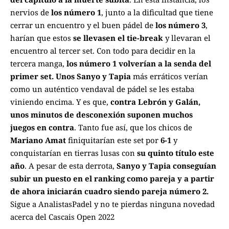
nervios de
los número 1
, junto a la dificultad que tiene
cerrar un encuentro y el buen pádel de
los número 3
,
harían que estos
se llevasen el tie-break
y llevaran el
encuentro al tercer set. Con todo para decidir en la
tercera manga,
los número 1 volverían a la senda del
primer set. Unos Sanyo y Tapia
más erráticos verían
como un auténtico vendaval de pádel se les estaba
viniendo encima. Y es que,
contra Lebrón y Galán,
unos minutos de desconexión suponen muchos
juegos en contra
. Tanto fue así, que los chicos de
Mariano Amat
finiquitarían este set por
6-1
y
conquistarían en tierras lusas con
su quinto título este
año
. A pesar de esta derrota,
Sanyo y Tapia conseguían
subir un puesto en el ranking como pareja y a partir
de ahora iniciarán cuadro siendo pareja número 2.
Sigue a
AnalistasPadel
y no te pierdas ninguna novedad
acerca del
Cascais Open 2022