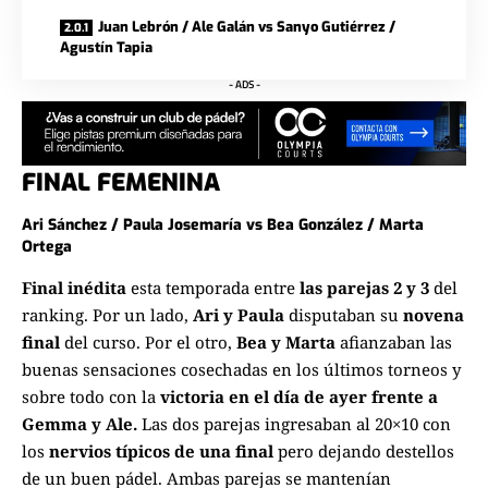
Juan Lebrón / Ale Galán vs Sanyo Gutiérrez /
Agustín Tapia
- ADS -
FINAL FEMENINA
Ari Sánchez / Paula Josemaría vs Bea González / Marta
Ortega
Final inédita
esta temporada entre
las parejas 2 y 3
del
ranking. Por un lado,
Ari y Paula
disputaban su
novena
final
del curso. Por el otro,
Bea y Marta
afianzaban las
buenas sensaciones cosechadas en los últimos torneos y
sobre todo con la
victoria en el día de ayer frente a
Gemma y Ale.
Las dos parejas ingresaban al 20×10 con
los
nervios típicos de una final
pero dejando destellos
de un buen pádel. Ambas parejas se mantenían