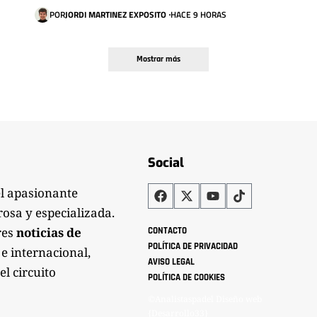
POR
JORDI MARTINEZ EXPOSITO
HACE 9 HORAS
Mostrar más
Social
el apasionante
rosa y especializada.
res
noticias de
CONTACTO
POLÍTICA DE PRIVACIDAD
 e internacional,
AVISO LEGAL
el circuito
POLÍTICA DE COOKIES
©Analistaspadel Diseño web
{Desarrollo33}