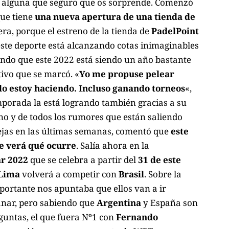
 alguna que seguro que os sorprende. Comenzó
que tiene
una nueva apertura de una tienda de
era, porque el estreno de la tienda de
PadelPoint
ste deporte está alcanzando cotas inimaginables
ndo que este 2022 está siendo un año bastante
tivo que se marcó. «
Yo me propuse pelear
lo estoy haciendo. Incluso ganando torneos
«,
porada la está logrando también gracias a su
ino y de todos los rumores que están saliendo
rejas en las últimas semanas, comentó que
este
se verá qué ocurre
. Salía ahora en la
r 2022
que se celebra a partir del
31 de este
Lima
volverá a competir con
Brasil
. Sobre la
mportante nos apuntaba que ellos van a ir
ganar, pero sabiendo que
Argentina
y
España
son
guntas, el que fuera Nº1 con
Fernando