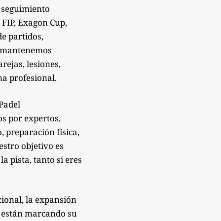
 seguimiento
 FIP, Exagon Cup,
de partidos,
Te mantenemos
rejas, lesiones,
a profesional.
sPadel
os por expertos,
 preparación física,
estro objetivo es
 pista, tanto si eres
ional, la expansión
e están marcando su