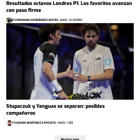
Resultados octavos Londres P1: Los favoritos avanzan
con paso firme
POR
MARINA HERNÁNDEZ MATAS
HACE 16 HORAS
Stupaczuk y Yanguas se separan: posibles
compañeros
POR
JORDI MARTINEZ EXPOSITO
HACE 1 DÍA
Mostrar más