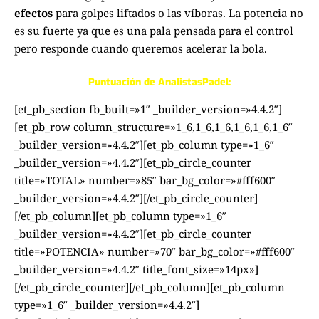
efectos
para golpes liftados o las víboras. La potencia no
es su fuerte ya que es una pala pensada para el control
pero responde cuando queremos acelerar la bola.
Puntuación de
AnalistasPadel
:
[et_pb_section fb_built=»1″ _builder_version=»4.4.2″]
[et_pb_row column_structure=»1_6,1_6,1_6,1_6,1_6,1_6″
_builder_version=»4.4.2″][et_pb_column type=»1_6″
_builder_version=»4.4.2″][et_pb_circle_counter
title=»TOTAL» number=»85″ bar_bg_color=»#fff600″
_builder_version=»4.4.2″][/et_pb_circle_counter]
[/et_pb_column][et_pb_column type=»1_6″
_builder_version=»4.4.2″][et_pb_circle_counter
title=»POTENCIA» number=»70″ bar_bg_color=»#fff600″
_builder_version=»4.4.2″ title_font_size=»14px»]
[/et_pb_circle_counter][/et_pb_column][et_pb_column
type=»1_6″ _builder_version=»4.4.2″]