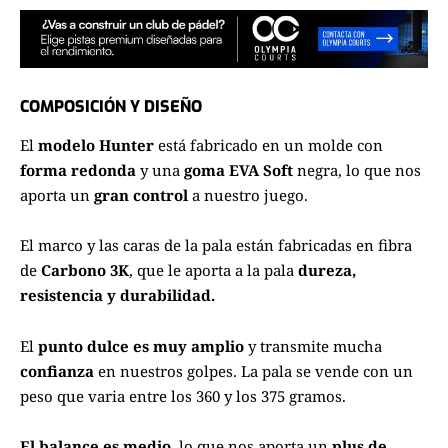
COMPOSICIÓN Y DISEÑO
El
modelo Hunter
está fabricado en un molde con
forma redonda
y una
goma EVA Soft
negra, lo que nos
aporta un
gran control
a nuestro juego.
El marco y las caras de la pala están fabricadas en fibra
de
Carbono 3K
, que le aporta a la pala
dureza,
resistencia y durabilidad.
El
punto dulce es muy amplio
y transmite mucha
confianza
en nuestros golpes. La pala se vende con un
peso que varia entre los 360 y los 375 gramos.
El balance es medio
, lo que nos aporta un
plus de