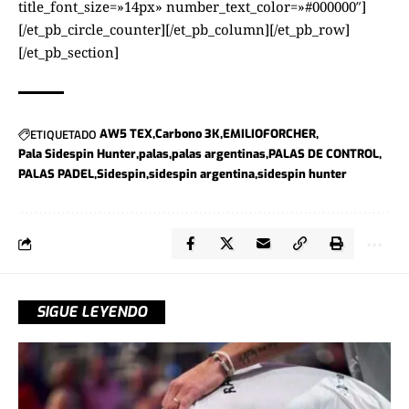
title_font_size=»14px» number_text_color=»#000000″]
[/et_pb_circle_counter][/et_pb_column][/et_pb_row]
[/et_pb_section]
ETIQUETADO
AW5 TEX
Carbono 3K
EMILIOFORCHER
Pala Sidespin Hunter
palas
palas argentinas
PALAS DE CONTROL
PALAS PADEL
Sidespin
sidespin argentina
sidespin hunter
SIGUE LEYENDO