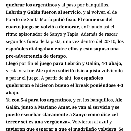
quebrar los argentinos
y al paso por banquillos,
Lebrón y Galán fueron al servicio
, y al volver, el de
Puerto de Santa María
pidió fisio
.
El comienzo del
cuarto juego se volvió a demorar
, enfriando así el
ritmo apisonador de Sanyo y Tapia. Además de rascar
segundos fuera de la pista, una vez dentro del 20×10,
los
españoles dialogaban entre ellos y esto supuso una
pre-advertencia de tiempo
.
Llegó
por fin
el juego para Lebrón y Galán, 4-1 abajo
,
y esta vez
fue Ale quien solicitó fisio a pista
volviendo
a parar el juego. A partir de ahí,
los españoles
quebraron e hicieron bueno el break poniéndose 4-3
abajo
.
Ya
con 5-4 para los argentinos
, y en los banquillos,
Ale
Galán, junto a Mariano Amat, se van al servicio
y
se
puede escuchar claramente a Sanyo como dice «el
tercer set es una vergüenza»
. Volvieron al azul y
tuvieron que esperar a que el madrileño volviera
. Se