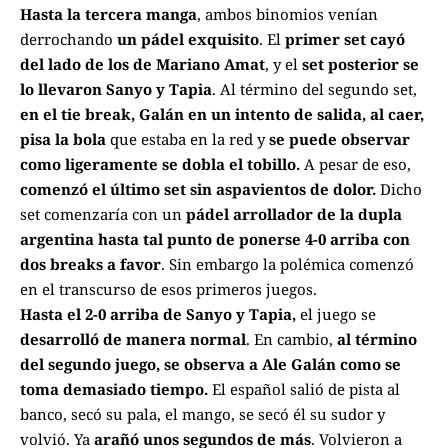
Hasta la tercera manga
, ambos binomios venían
derrochando
un pádel exquisito
. El
primer set cayó
del lado de los de Mariano Amat
, y el
set posterior se
lo llevaron Sanyo y Tapia
. Al término del segundo set,
en el tie break, Galán en un intento de salida, al caer,
pisa la bola
que estaba en la red y
se puede observar
como ligeramente se dobla el tobillo.
A pesar de eso,
comenzó el último set sin aspavientos de dolor.
Dicho
set comenzaría con un
pádel arrollador de la dupla
argentina hasta tal punto de ponerse 4-0 arriba con
dos breaks a favor
. Sin embargo la polémica comenzó
en el transcurso de esos primeros juegos.
Hasta el 2-0 arriba de Sanyo y Tapia,
el juego se
desarrolló de manera normal
. En cambio,
al término
del segundo juego, se observa a Ale Galán como se
toma demasiado tiempo.
El español salió de pista al
banco, secó su pala, el mango, se secó él su sudor y
volvió. Ya
arañó unos segundos de más
. Volvieron a