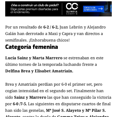
Por un resultado de
6-2 / 6-2,
Juan Lebrón y Alejandro
Galán han derrotado a Maxi y Capra y van directos a
semifinales. ¡Enhorabuena chicos!
Categoría femenina
Lucía Sainz y Marta Marrero
se estrenaban en este
último torneo de la temporada luchando frente a
Delfina Brea y Elisabet Amatriaín.
Brea y Amatriaín perdían por 6-0 el primer set, pero
cogían intensidad en el segundo set. Finalmente han
sido
Sainz y Marrero
las que han conseguido la victoria
por
6-0 /7-5.
Las siguientes en disputarse cuartos de final
han sido las gemelas,
Mª José S. Alayeto y Mª Pilar S.
Alayeto,
contra la dupla de
Gemma Triay y Alejandra