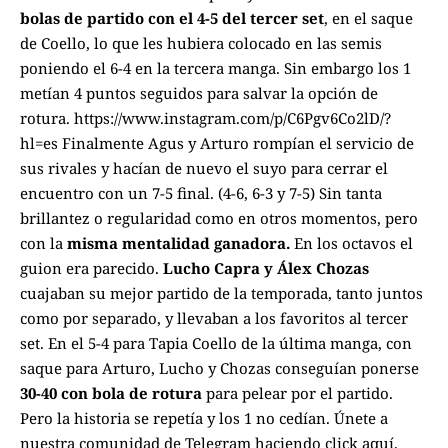
bolas de partido con el 4-5 del tercer set
, en el saque
de Coello, lo que les hubiera colocado en las semis
poniendo el 6-4 en la tercera manga. Sin embargo los 1
metían 4 puntos seguidos para salvar la opción de
rotura. https://www.instagram.com/p/C6Pgv6Co2lD/?
hl=es Finalmente Agus y Arturo rompían el servicio de
sus rivales y hacían de nuevo el suyo para cerrar el
encuentro con un 7-5 final. (4-6, 6-3 y 7-5) Sin tanta
brillantez o regularidad como en otros momentos, pero
con la
misma mentalidad ganadora.
En los octavos el
guion era parecido.
Lucho Capra y Álex Chozas
cuajaban su mejor partido de la temporada, tanto juntos
como por separado, y llevaban a los favoritos al tercer
set. En el 5-4 para Tapia Coello de la última manga, con
saque para Arturo, Lucho y Chozas conseguían ponerse
30-40 con bola de rotura
para pelear por el partido.
Pero la historia se repetía y los 1 no cedían.
Únete a
nuestra comunidad de Telegram haciendo click aquí
,