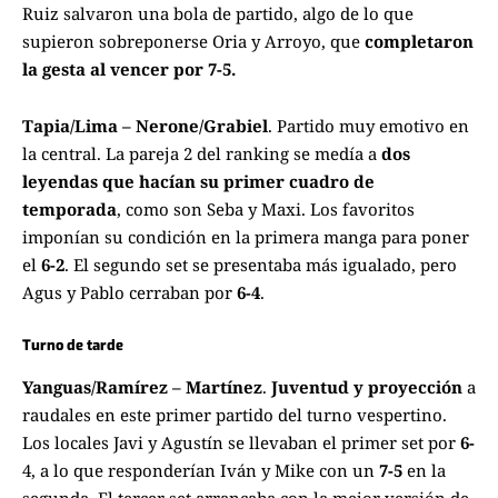
Ruiz salvaron una bola de partido, algo de lo que
supieron sobreponerse Oria y Arroyo, que
completaron
la gesta al vencer por 7-5.
Tapia/Lima – Nerone/Grabiel
. Partido muy emotivo en
la central. La pareja 2 del ranking se medía a
dos
leyendas que hacían su primer cuadro de
temporada
, como son Seba y Maxi. Los favoritos
imponían su condición en la primera manga para poner
el
6-2
. El segundo set se presentaba más igualado, pero
Agus y Pablo cerraban por
6-4
.
Turno de tarde
Yanguas/Ramírez – Martínez
.
Juventud y proyección
a
raudales en este primer partido del turno vespertino.
Los locales Javi y Agustín se llevaban el primer set por
6-
4, a lo que responderían Iván y Mike con un
7-5
en la
segunda. El tercer set arrancaba con la mejor versión de