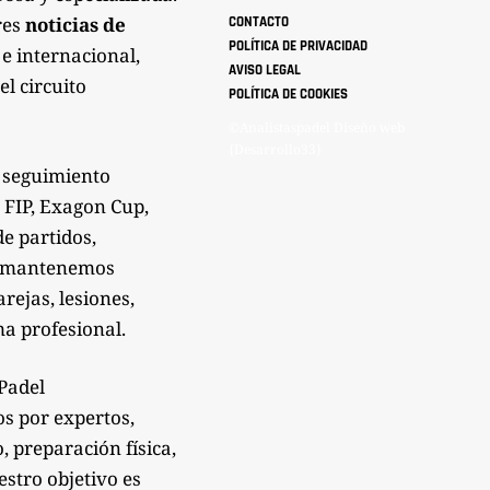
res
noticias de
CONTACTO
POLÍTICA DE PRIVACIDAD
 e internacional,
AVISO LEGAL
el circuito
POLÍTICA DE COOKIES
©Analistaspadel Diseño web
{Desarrollo33}
 seguimiento
 FIP, Exagon Cup,
de partidos,
Te mantenemos
rejas, lesiones,
a profesional.
sPadel
os por expertos,
 preparación física,
estro objetivo es