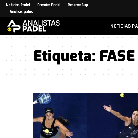
Noticias Padel
Premier Padel
Reserve Cup
Análisis palas
NOTICIAS P
Etiqueta:
FASE 