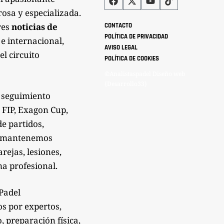
rosa y especializada.
res
noticias de
CONTACTO
POLÍTICA DE PRIVACIDAD
 e internacional,
AVISO LEGAL
el circuito
POLÍTICA DE COOKIES
©Analistaspadel Diseño web
{Desarrollo33}
 seguimiento
 FIP, Exagon Cup,
de partidos,
Te mantenemos
rejas, lesiones,
a profesional.
sPadel
os por expertos,
 preparación física,