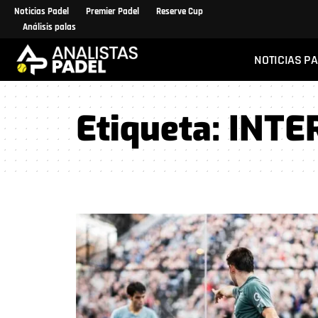
Noticias Padel
Premier Padel
Reserve Cup
Análisis palas
NOTICIAS P
Etiqueta:
INTE