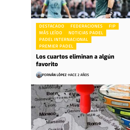
DESTACADO
FEDERACIONES
FIP
MÁS LEÍDO
NOTICIAS PADEL
PADEL INTERNACIONAL
PREMIER PADEL
Los cuartos eliminan a algún
favorito
POR
IVÁN LÓPEZ
HACE 2 AÑOS