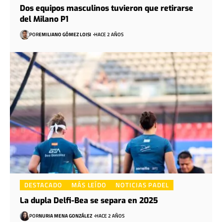
Dos equipos masculinos tuvieron que retirarse
del Milano P1
POR
EMILIANO GÓMEZ LOISI
HACE 2 AÑOS
DESTACADO
MÁS LEÍDO
NOTICIAS PADEL
La dupla Delfi-Bea se separa en 2025
POR
NURIA MENA GONZÁLEZ
HACE 2 AÑOS