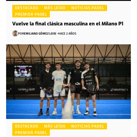
DESTACADO
MÁS LEÍDO
NOTICIAS PADEL
PREMIER PADEL
Vuelve la final clásica masculina en el Milano P1
POR
EMILIANO GÓMEZ LOISI
HACE 2 AÑOS
DESTACADO
MÁS LEÍDO
NOTICIAS PADEL
PREMIER PADEL