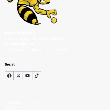
Notas de prensa:
comunicacion@analistaspadel.com
Colaboraciones:
colaboraciones@analistaspadel.com
Social
©Analistaspadel Diseño web
{Desarrollo33}