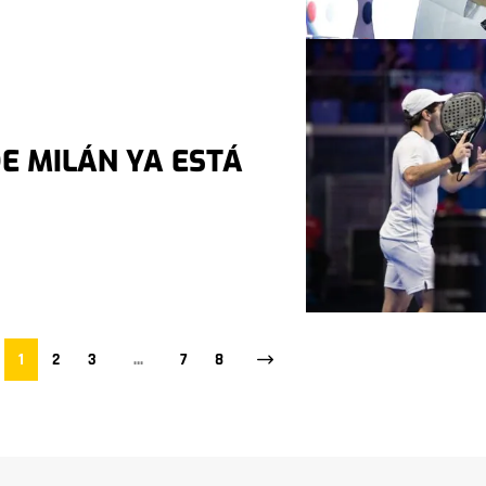
DE MILÁN YA ESTÁ
1
2
3
…
7
8