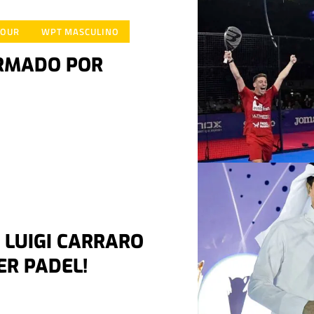
TOUR
WPT MASCULINO
IRMADO POR
 LUIGI CARRARO
ER PADEL!