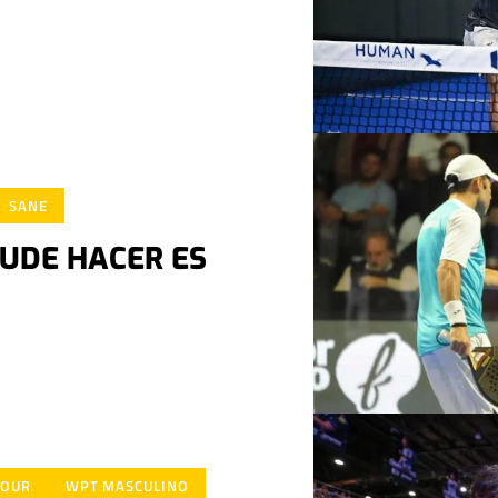
SANE
PUDE HACER ES
TOUR
WPT MASCULINO