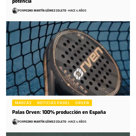
potencia
POR
PEDRO MARTÍN GÓMEZ COLETO
HACE 4 AÑOS
MARCAS
NOTICIAS PADEL
ORVEN
Palas Orven: 100% producción en España
POR
PEDRO MARTÍN GÓMEZ COLETO
HACE 4 AÑOS