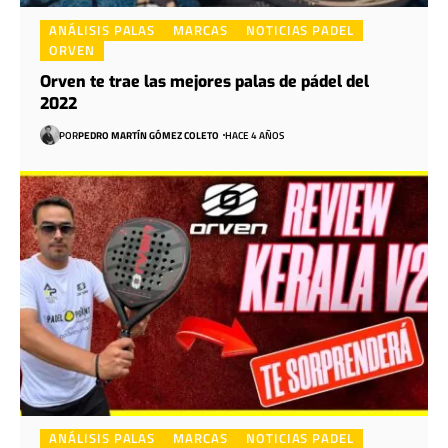
ANÁLISIS PALAS
MARCAS
NOTICIAS PADEL
ORVEN
Orven te trae las mejores palas de pádel del
2022
POR
PEDRO MARTÍN GÓMEZ COLETO
HACE 4 AÑOS
ANÁLISIS PALAS
MARCAS
NOTICIAS PADEL