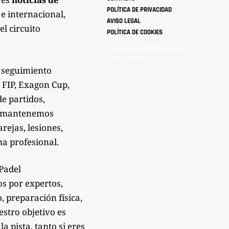
POLÍTICA DE PRIVACIDAD
 e internacional,
AVISO LEGAL
el circuito
POLÍTICA DE COOKIES
©Analistaspadel Diseño web
{Desarrollo33}
 seguimiento
 FIP, Exagon Cup,
de partidos,
Te mantenemos
rejas, lesiones,
a profesional.
sPadel
os por expertos,
 preparación física,
estro objetivo es
 pista, tanto si eres