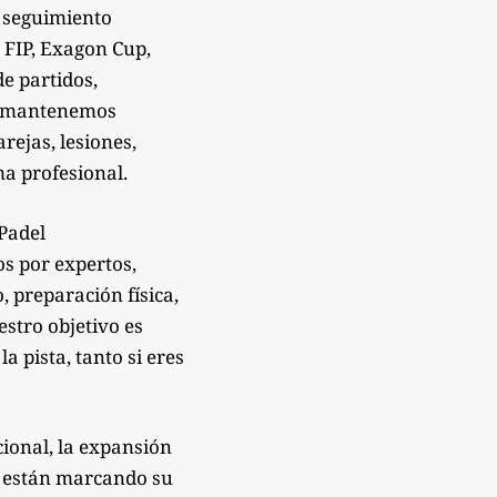
 seguimiento
 FIP, Exagon Cup,
de partidos,
Te mantenemos
rejas, lesiones,
a profesional.
sPadel
os por expertos,
 preparación física,
estro objetivo es
 pista, tanto si eres
ional, la expansión
e están marcando su