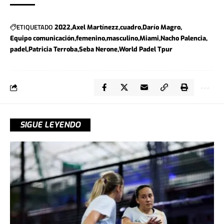
ETIQUETADO
2022
Axel Martínezz
cuadro
Darío Magro
Equipo comunicación
femenino
masculino
Miami
Nacho Palencia
padel
Patricia Terroba
Seba Nerone
World Padel Tpur
SIGUE LEYENDO