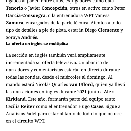
ligados al pádel. Entre ellos, exjugadores como Cata
Tenorio
o Javier
Concepción
, otros en activo como Peter
García-Consuegra
, o la entrenadora WPT Vanesa
Zamora
, encargados de la parte técnica. Atentos a todo
tipo de detalles a pie de pista, estarán Diego
Clemente
y
Soraya
Andrés
.
La oferta en inglés se multiplica
La sección en inglés también verá ampliamente
incrementada su oferta televisiva. Un abanico de
narradores y comentaristas estarán en directo durante
todas las rondas, desde el miércoles al domingo. Al
mando estará Nicolás Quarles
van Ufford
, quien ya llevó
las narraciones en inglés durante 2021 junto a
Alex
Kirkland
. Este año, formarán parte del equipo tanto
Cecilia
Reiter
como el entrenador Hugo
Cases
. Sigue a
AnalistasPadel
para estar al tanto de todo lo que ocurre
en el circuito
WPT
.