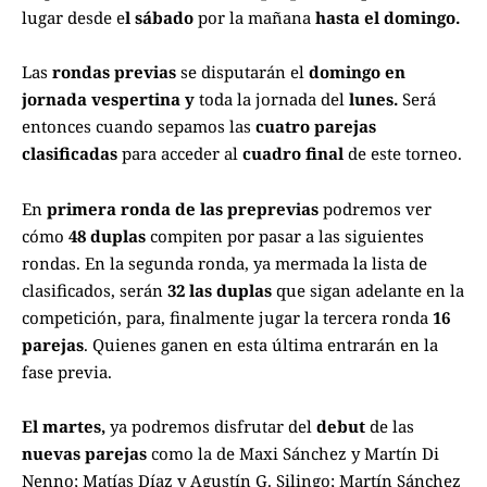
lugar desde e
l sábado
por la mañana
hasta el domingo.
Las
rondas previas
se disputarán el
domingo en
jornada vespertina y
toda la jornada del
lunes.
Será
entonces cuando sepamos las
cuatro parejas
clasificadas
para acceder al
cuadro final
de este torneo.
En
primera ronda de las preprevias
podremos ver
cómo
48 duplas
compiten por pasar a las siguientes
rondas. En la segunda ronda, ya mermada la lista de
clasificados, serán
32 las duplas
que sigan adelante en la
competición, para, finalmente jugar la tercera ronda
16
parejas
. Quienes ganen en esta última entrarán en la
fase previa.
El martes,
ya podremos disfrutar del
debut
de las
nuevas parejas
como la de Maxi Sánchez y Martín Di
Nenno; Matías Díaz y Agustín G. Silingo; Martín Sánchez