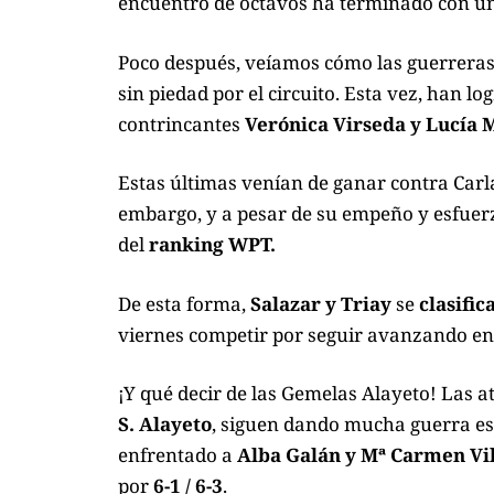
encuentro de octavos ha terminado con un
Poco después, veíamos cómo las guerrera
sin piedad por el circuito. Esta vez, han l
contrincantes
Verónica Virseda y Lucía 
Estas últimas venían de ganar contra Carl
embargo, y a pesar de su empeño y esfuer
del
ranking WPT.
De esta forma,
Salazar y Triay
se
clasific
viernes competir por seguir avanzando en
¡Y qué decir de las Gemelas Alayeto! Las
S. Alayeto
, siguen dando mucha guerra es
enfrentado a
Alba Galán y Mª Carmen Vi
por
6-1 / 6-3
.