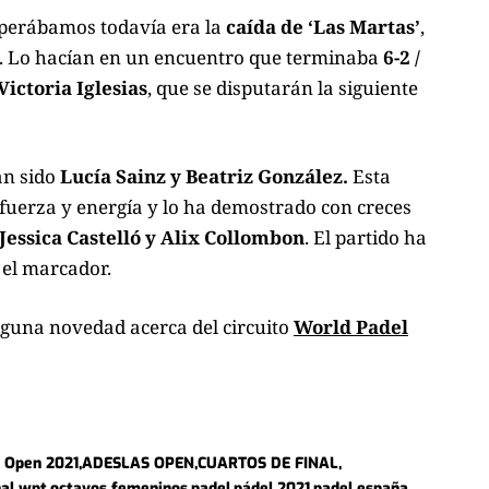
sperábamos todavía era la
caída de ‘Las Martas’
,
. Lo hacían en un encuentro que terminaba
6-2 /
ictoria Iglesias
, que se disputarán la siguiente
an sido
Lucía Sainz y Beatriz González.
Esta
fuerza y energía y lo ha demostrado con creces
Jessica Castelló y Alix Collombon
. El partido ha
 el marcador.
nguna novedad acerca del circuito
World Padel
 Open 2021
ADESLAS OPEN
CUARTOS DE FINAL
nal wpt
octavos femeninos
padel
pádel 2021
padel españa