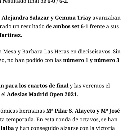
 resultado final de
6-0 / 6-2
.
s
Alejandra Salazar y Gemma Triay
avanzaban
ogrado un resultado de
ambos set 6-1
frente a sus
Martínez.
a Mesa y Barbara Las Heras en dieciseisavos. Sin
zo, no han podido con las
número 1 y número 3
an para los cuartos de final
y las veremos el
 el
Adeslas Madrid Open 2021.
 atómicas hermanas
Mª Pilar S. Alayeto y Mª José
ta temporada. En esta ronda de octavos, se han
llalba
y han conseguido alzarse con la victoria