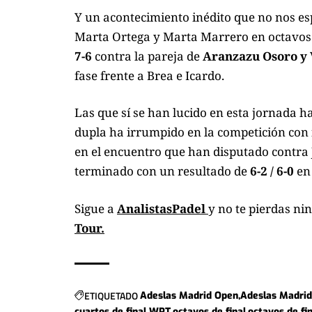
Y un acontecimiento inédito que no nos e
Marta Ortega y Marta Marrero en octavos
7-6
contra la pareja de
Aranzazu Osoro y V
fase frente a Brea e Icardo.
Las que sí se han lucido en esta jornada h
dupla ha irrumpido en la competición con 
en el encuentro que han disputado contra
terminado con un resultado de
6-2 / 6-0
en
Sigue a
AnalistasPadel
y no te pierdas ni
Tour.
ETIQUETADO
Adeslas Madrid Open
Adeslas Madrid
cuartos de final WPT
octavos de final
octavos de fi