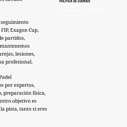
POLÍTICA DE COOKIES
©Analistaspadel Diseño web
{Desarrollo33}
 seguimiento
 FIP, Exagon Cup,
de partidos,
Te mantenemos
rejas, lesiones,
a profesional.
sPadel
os por expertos,
 preparación física,
estro objetivo es
 pista, tanto si eres