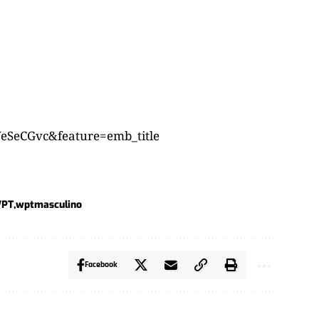
eSeCGvc&feature=emb_title
PT
wptmasculino
Facebook