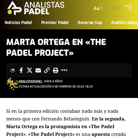
Aa
Noticias Padel
Premier Padel
Reserve Cup
Análisis palas
MARTA ORTEGA EN «THE
PADEL PROJECT»
ANALISTASPADEL
HACE 6 AÑOS
ÚLTIMA ACTUALIZACIÓN 9 DE FEBRERO DE 2026 18:29
Si en la primera edición contaban nada más y nada
menos que con Fernando Belasteguín.
En la segunda,
Marta Ortega es la protagonista en «The Padel
Project»
.
«The Padel Project»
es una
apuesta
creada