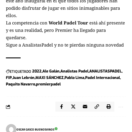
este año inaugural en el que todos los jugadores han
podido disfrutar de jugar en sitios inimaginables para
ellos.
La competencia con
World Padel Tour
está ahí presente
y es una realidad, pero Premier ha llegado para
quedarse.
Sigue a
AnalistasPadel
y no te pierdas ninguna novedad
ETIQUETADO
2022
Ale Galán
Analistas Padel
ANALISTASPADEL
FIP
Juan Lebrón
MAXI SÁNCHEZ
Pablo Lima
Padel Internacional
Paquito Navarro
premierpadel
OSCAR GASCO BUENOSVINOS