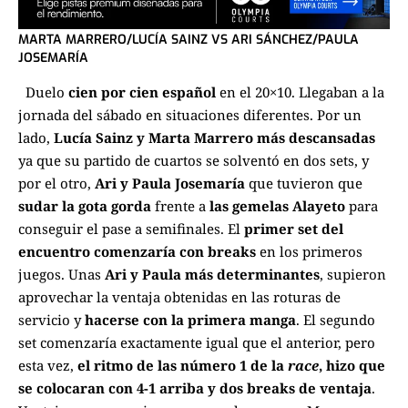
MARTA MARRERO/LUCÍA SAINZ VS ARI SÁNCHEZ/PAULA
JOSEMARÍA
Duelo
cien por cien español
en el 20×10. Llegaban a la
jornada del sábado en situaciones diferentes. Por un
lado,
Lucía Sainz y Marta Marrero
más descansadas
ya que su partido de cuartos se solventó en dos sets, y
por el otro,
Ari y Paula Josemaría
que tuvieron que
sudar la gota gorda
frente a
las gemelas Alayeto
para
conseguir el pase a semifinales. El
primer set del
encuentro comenzaría con breaks
en los primeros
juegos. Unas
Ari y Paula más determinantes
, supieron
aprovechar la ventaja obtenidas en las roturas de
servicio y
hacerse con la primera manga
.
El segundo
set comenzaría exactamente igual que el anterior, pero
esta vez,
el ritmo de las número 1 de la
race
, hizo que
se colocaran con 4-1 arriba y dos breaks de ventaja
.