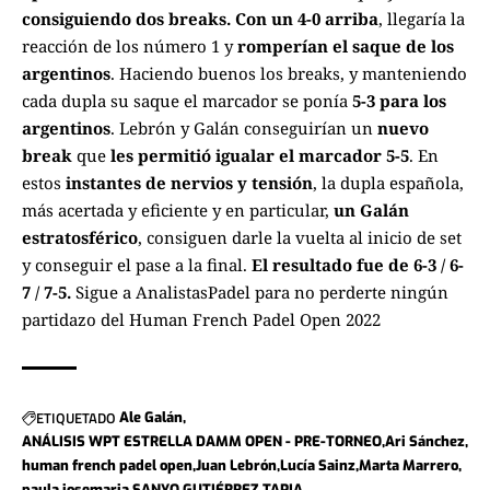
consiguiendo dos breaks. Con un 4-0 arriba
, llegaría la
reacción de los número 1 y
romperían el saque de los
argentinos
. Haciendo buenos los breaks, y manteniendo
cada dupla su saque el marcador se ponía
5-3 para los
argentinos
. Lebrón y Galán conseguirían un
nuevo
break
que
les permitió igualar el marcador 5-5
. En
estos
instantes de nervios y tensión
, la dupla española,
más acertada y eficiente y en particular,
un
Galán
estratosférico
, consiguen darle la vuelta al inicio de set
y conseguir el pase a la final.
El resultado fue de 6-3 / 6-
7 / 7-5.
Sigue a
AnalistasPadel
para no perderte ningún
partidazo del
Human French Padel Open 2022
ETIQUETADO
Ale Galán
ANÁLISIS WPT ESTRELLA DAMM OPEN - PRE-TORNEO
Ari Sánchez
human french padel open
Juan Lebrón
Lucía Sainz
Marta Marrero
paula josemaria
SANYO GUTIÉRREZ
TAPIA