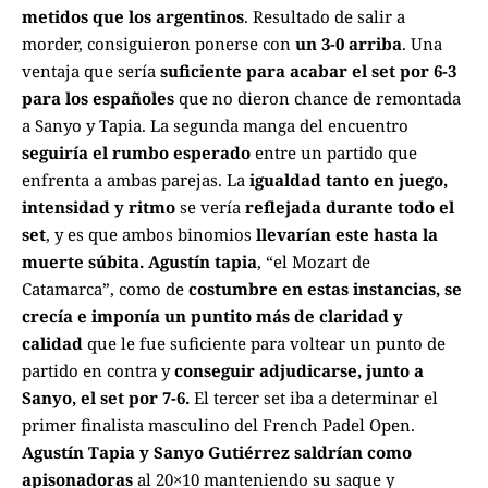
metidos que los argentinos
. Resultado de salir a
morder, consiguieron ponerse con
un 3-0 arriba
. Una
ventaja que sería
suficiente para acabar el set por 6-3
para los españoles
que no dieron chance de remontada
a Sanyo y Tapia.
La segunda manga del encuentro
seguiría el rumbo esperado
entre un partido que
enfrenta a ambas parejas. La
igualdad tanto en juego,
intensidad y ritmo
se vería
reflejada durante todo el
set
, y es que ambos binomios
llevarían este hasta la
muerte súbita. Agustín tapia
, “el Mozart de
Catamarca”, como de
costumbre en estas instancias, se
crecía e imponía un puntito más de claridad y
calidad
que le fue suficiente para voltear un punto de
partido en contra y
conseguir adjudicarse, junto a
Sanyo, el set por 7-6.
El tercer set iba a determinar el
primer finalista masculino del French Padel Open.
Agustín Tapia y Sanyo Gutiérrez saldrían como
apisonadoras
al 20×10 manteniendo su saque y