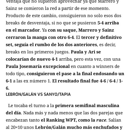
Ventaja que no supieron aprovechar ya que Marrero y
Sainz se comieron la red a partir de ese momento.
Producto de este cambio, consiguieron no solo esos dos
breaks de desventaja, si no que se pusieron
5-4 arriba
en el marcador
. Ya
con su saque, Marrero y Sainz
cerraron la manga con otro 6-4
.
El
tercer y definitivo
set, seguía el rumbo de los dos anteriores
, es decir,
breaks en los primeros juegos.
Paula y Ari se
colocarían de nuevo 4-1
arriba, pero esta vez, con una
Paula Josemaría excepcional
en cuanto a winners de
todo tipo,
consiguieron el pase a la final endosando un
6-1
a las ex número 1.
El resultado final fue 4-6 / 6-4 / 1-
6.
LEBRÓN/GALÁN VS SANYO/TAPIA
Le tocaba el turno a la
primera semifinal masculina
del día
. Nada más y nada menos que las dos parejas que
encabezan tanto
el Ranking WPT, como la
race
. Salían
al 20×10 unos
Lebrón/Galán mucho más enchufados y