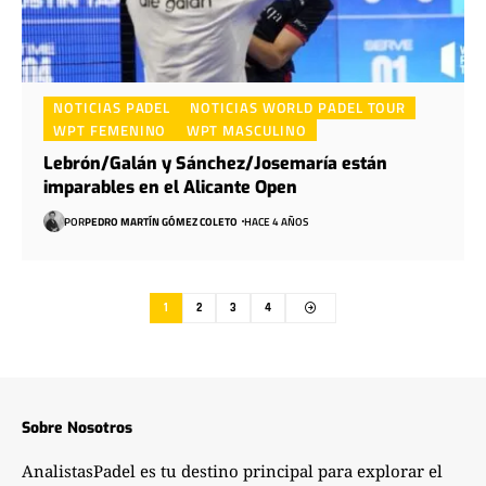
NOTICIAS PADEL
NOTICIAS WORLD PADEL TOUR
WPT FEMENINO
WPT MASCULINO
Lebrón/Galán y Sánchez/Josemaría están
imparables en el Alicante Open
POR
PEDRO MARTÍN GÓMEZ COLETO
HACE 4 AÑOS
1
2
3
4
Sobre Nosotros
AnalistasPadel es tu destino principal para explorar el