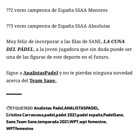
??2 veces campeona de España SSAA Menores
??3 veces campeona de España SSAA Absolutas
Muy feliz de incorporar a las filas de SANE,
LA CUNA
DEL PÁDEL
, a la joven jugadora que sin duda puede ser
una de las figuras de este deporte en el futuro.
Sigue a
AnalistasPadel
y no te pierdas ninguna novedad
acerca del
Team Sane.
ETIQUETADO
Analistas Padel
ANALISTASPADEL
Cristina Carrascosa
padel
pádel 2021
padel españa
PadelSane
Sane
Team Sane
temporada 2021
WPT
wpt femenino
WPTfemenino