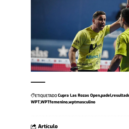
ETIQUETADO
Cupra Las Rozas Open
padel
resultad
WPT
WPTfemenino
wptmasculino
Artículo