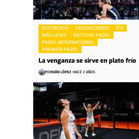
DESTACADO
FEDERACIONES
FIP
MÁS LEÍDO
NOTICIAS PADEL
PADEL INTERNACIONAL
PREMIER PADEL
La venganza se sirve en plato frío
POR
IVÁN LÓPEZ
HACE 2 AÑOS