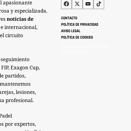
el apasionante
rosa y especializada.
res
noticias de
CONTACTO
POLÍTICA DE PRIVACIDAD
 e internacional,
AVISO LEGAL
el circuito
POLÍTICA DE COOKIES
©Analistaspadel Diseño web
{Desarrollo33}
 seguimiento
 FIP, Exagon Cup,
de partidos,
Te mantenemos
rejas, lesiones,
a profesional.
sPadel
os por expertos,