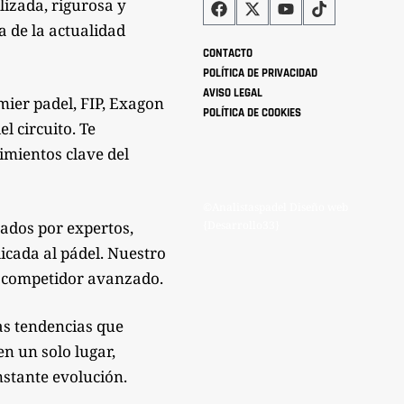
lizada, rigurosa y
a de la actualidad
CONTACTO
POLÍTICA DE PRIVACIDAD
AVISO LEGAL
mier padel, FIP, Exagon
POLÍTICA DE COOKIES
l circuito. Te
imientos clave del
©Analistaspadel Diseño web
zados por expertos,
{Desarrollo33}
icada al pádel. Nuestro
mo competidor avanzado.
as tendencias que
n un solo lugar,
nstante evolución.