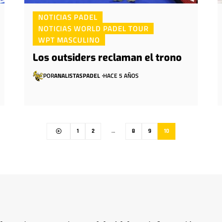
NOTICIAS PADEL
NOTICIAS WORLD PADEL TOUR
WPT MASCULINO
Los outsiders reclaman el trono
POR
ANALISTASPADEL
HACE 5 AÑOS
1
2
…
8
9
10