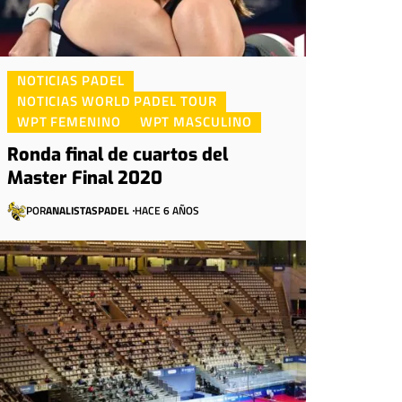
NOTICIAS PADEL
NOTICIAS WORLD PADEL TOUR
WPT FEMENINO
WPT MASCULINO
Ronda final de cuartos del
Master Final 2020
POR
ANALISTASPADEL
HACE 6 AÑOS