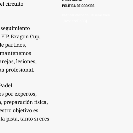
el circuito
POLÍTICA DE COOKIES
©Analistaspadel Diseño web
{Desarrollo33}
 seguimiento
 FIP, Exagon Cup,
de partidos,
Te mantenemos
rejas, lesiones,
a profesional.
sPadel
os por expertos,
 preparación física,
estro objetivo es
 pista, tanto si eres