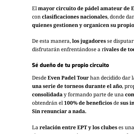
El
mayor circuito de pádel amateur de 
con
clasificaciones nacionales
, donde dan
quienes gestionen y organicen su propio
De esta manera,
los jugadores
se disputa
disfrutarán enfrentándose a r
ivales de to
Sé dueño de tu propio circuito
Desde
Even Padel Tour
han decidido dar l
una serie de torneos durante el año
, pr
consolidada
y formando parte de una
com
obtendrán el
100% de beneficios
de
sus i
Sin renunciar a nada.
La
relación entre EPT y los clubes
es un