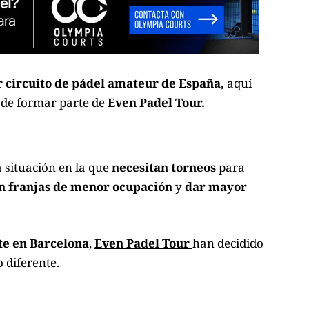
r circuito de pádel amateur de España,
aquí
de formar parte de
Even Padel Tour.
 situación en la que
necesitan torneos
para
en franjas de menor ocupación
y
dar mayor
te en Barcelona
,
Even Padel Tour
han decidido
 diferente.