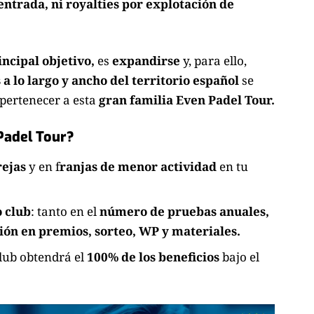
ntrada, ni royalties por explotación de
incipal objetivo,
es
expandirse
y, para ello,
a lo largo y ancho del territorio español
se
pertenecer a esta
gran familia Even Padel Tour.
Padel Tour?
rejas
y en f
ranjas de menor actividad
en tu
 club
: tanto en el
número de pruebas anuales,
ión en premios, sorteo, WP y materiales.
club obtendrá el
100% de los beneficios
bajo el