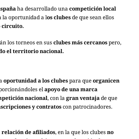
España
ha desarrollado una
competición local
 la oportunidad a l
os clubes
de que sean ellos
 circuito.
rán los torneos en sus
clubes más cercanos
pero,
do el territorio nacional.
a
oportunidad a los clubes
para que
organicen
oporcionándoles el
apoyo de una marca
petición nacional
, con la
gran ventaja
de que
nscripciones y contratos
con patrocinadores.
a
relación de afiliados
, en la que los clubes
no