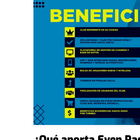
¿Qué aporta Even Pa