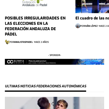
POSIBLES IRREGULARIDADES EN
El cuadro de las n
LAS ELECCIONES EN LA
POR
IVÁN LÓPEZ
HACE 2 
FEDERACIÓN ANDALUZA DE
PÁDEL
POR
ANALISTASPADEL
HACE 2 AÑOS
- SPONSOR-
ULTIMAS NOTICIAS FEDERACIONES AUTONÓMICAS