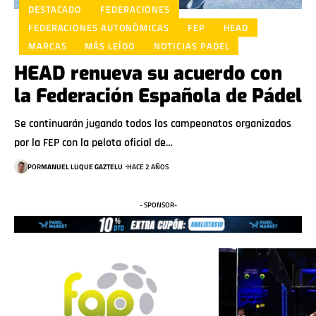
DESTACADO
FEDERACIONES
FEDERACIONES AUTONÓMICAS
FEP
HEAD
MARCAS
MÁS LEÍDO
NOTICIAS PADEL
HEAD renueva su acuerdo con
la Federación Española de Pádel
Se continuarán jugando todos los campeonatos organizados
por la FEP con la pelota oficial de…
POR
MANUEL LUQUE GAZTELU
HACE 2 AÑOS
- SPONSOR-