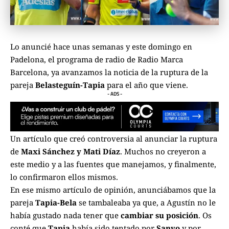
Lo anuncié hace unas semanas y este domingo en
Padelona, el programa de radio de Radio Marca
Barcelona, ya avanzamos la noticia de la ruptura de la
pareja
Belasteguín-Tapia
para el año que viene.
- ADS -
Un artículo que creó controversia al anunciar la ruptura
de
Maxi Sánchez y Mati Díaz
. Muchos no creyeron a
este medio y a las fuentes que manejamos, y finalmente,
lo confirmaron ellos mismos.
En ese mismo artículo de opinión, anunciábamos que la
pareja
Tapia-Bela
se tambaleaba ya que, a Agustín no le
había gustado nada tener que
cambiar su posición
. Os
conté que
Tapia
había sido tentado por
Sanyo
y por