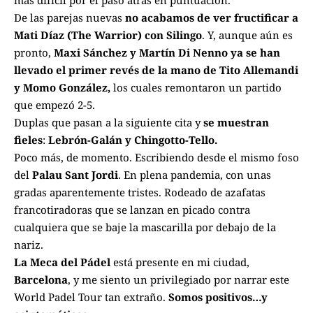
más difícil por el paso atrás en puntuación.
De las parejas nuevas
no acabamos de ver fructificar a
Mati Díaz (The Warrior) con Silingo
. Y, aunque aún es
pronto,
Maxi Sánchez y Martín Di Nenno ya se han
llevado el primer revés de la mano de Tito Allemandi
y Momo González,
los cuales remontaron un partido
que empezó 2-5.
Duplas que pasan a la siguiente cita y
se muestran
fieles
:
Lebrón-Galán y Chingotto-Tello.
Poco más, de momento. Escribiendo desde el mismo foso
del
Palau Sant Jordi
. En plena pandemia, con unas
gradas aparentemente tristes. Rodeado de azafatas
francotiradoras que se lanzan en picado contra
cualquiera que se baje la mascarilla por debajo de la
nariz.
La Meca del Pádel
está presente en mi ciudad,
Barcelona
, y me siento un privilegiado por narrar este
World Padel Tour tan extraño.
Somos positivos…y