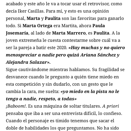
acabado y este año le va a tocar usar el retrovisor, como
decía Iker Casillas. Para mí, y esto es una opinión
personal,
Marta
y
Paulita
son las favoritas para ganarlo
todo. Si
Marta Ortega
era Martita, ahora
Paula
Josemaría
, al lado de
Marta Marrero
, es
Paulita
. A la
joven extremeña le cuesta contestarme sobre cuál va a
ser la pareja a batir este 2020.
«Hay muchas y no quiero
menospreciar a nadie pero quizá Ariana Sánchez y
Alejandra Salazar».
Sigue cautivándome mientras hablamos. Su fragilidad se
desvanece cuando le pregunto a quién tiene miedo en
esta competición y sin dudarlo, con un gesto que le
cambia la cara, me suelta:
«yo miedo en la pista no le
tengo a nadie, respeto, a todas»
¡Baboom!
. Es una máquina de soltar titulares.
A priori
pensaba que iba a ser una entrevista difícil, lo confieso.
Cuando el personaje es tímido tenemos que sacar el
doble de habilidades los que preguntamos. No ha sido