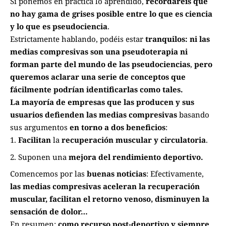
Si ponemos en práctica lo aprendido,
recordaréis que
no hay gama de grises posible entre lo que es ciencia
y lo que es pseudociencia
.
Estrictamente hablando, podéis estar
tranquilos: ni las
medias compresivas son una pseudoterapia ni
forman parte del mundo de las pseudociencias
,
pero
queremos aclarar una serie de conceptos que
fácilmente podrían identificarlas como tales.
La mayoría de empresas que las producen y sus
usuarios defienden las medias compresivas
basando
sus argumentos
en torno a dos beneficios
:
Facilitan
la
recuperación muscular y circulatoria
.
Suponen una
mejora del rendimiento deportivo.
Comencemos por las
buenas noticias
: Efectivamente,
las medias compresivas aceleran la recuperación
muscular, facilitan el retorno venoso, disminuyen la
sensación de dolor…
En resumen:
como recurso post-deportivo y siempre