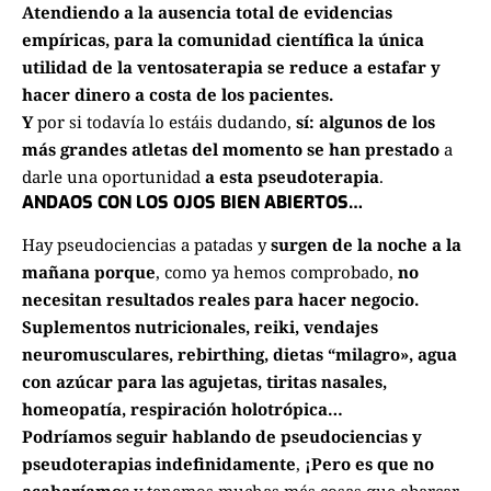
Atendiendo a la ausencia total de evidencias
empíricas, para la comunidad científica la única
utilidad de la ventosaterapia se reduce a estafar y
hacer dinero a costa de los pacientes.
Y
por si todavía lo estáis dudando,
sí: algunos de los
más grandes atletas del momento se han prestado
a
darle una oportunidad
a esta pseudoterapia
.
ANDAOS CON LOS OJOS BIEN ABIERTOS…
Hay pseudociencias a patadas y
surgen de la noche a la
mañana porque
, como ya hemos comprobado,
no
necesitan resultados reales para hacer negocio.
Suplementos nutricionales, reiki, vendajes
neuromusculares, rebirthing, dietas “milagro», agua
con azúcar para las agujetas, tiritas nasales,
homeopatía, respiración holotrópica…
Podríamos seguir hablando de pseudociencias y
pseudoterapias indefinidamente
,
¡Pero es que no
acabaríamos
y tenemos muchas más cosas que abarcar