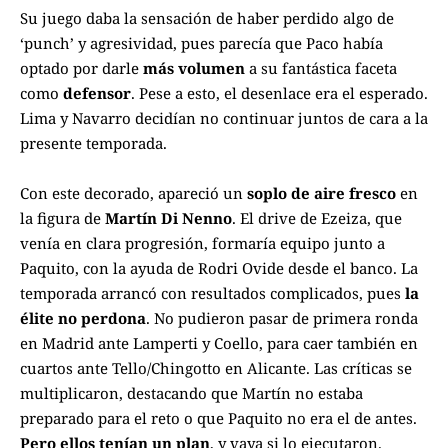
Su juego daba la sensación de haber perdido algo de
‘punch’ y agresividad, pues parecía que Paco había
optado por darle
más volumen
a su fantástica faceta
como
defensor
. Pese a esto, el desenlace era el esperado.
Lima y Navarro decidían no continuar juntos de cara a la
presente temporada.
Con este decorado, apareció un
soplo de aire fresco
en
la figura de
Martín Di Nenno
. El drive de Ezeiza, que
venía en clara progresión, formaría equipo junto a
Paquito, con la ayuda de Rodri Ovide desde el banco. La
temporada arrancó con resultados complicados, pues
la
élite no perdona
. No pudieron pasar de primera ronda
en Madrid ante Lamperti y Coello, para caer también en
cuartos ante Tello/Chingotto en Alicante. Las críticas se
multiplicaron, destacando que Martín no estaba
preparado para el reto o que Paquito no era el de antes.
Pero ellos tenían un plan
, y vaya si lo ejecutaron.