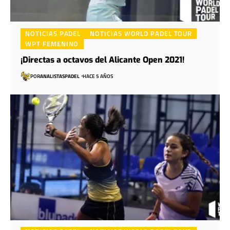
NOTICIAS PADEL
NOTICIAS WORLD PADEL TOUR
WPT FEMENINO
¡Directas a octavos del Alicante Open 2021!
POR
ANALISTASPADEL
HACE 5 AÑOS