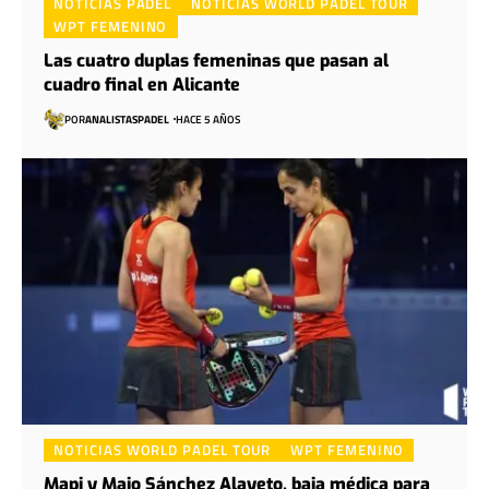
NOTICIAS PADEL
NOTICIAS WORLD PADEL TOUR
WPT FEMENINO
Las cuatro duplas femeninas que pasan al
cuadro final en Alicante
POR
ANALISTASPADEL
HACE 5 AÑOS
NOTICIAS WORLD PADEL TOUR
WPT FEMENINO
Mapi y Majo Sánchez Alayeto, baja médica para