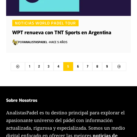
NOTICIAS WORLD PADEL TOUR
WPT renueva con TNT Sports en Argentina
POR
ANALISTASPADEL
HACE 5 AÑOS
1
2
3
4
5
6
7
8
9
Sobre Nosotros
AnalistasPadel es tu destino principal para explorar el
apasionante universo del pádel con información
actualizada, rigurosa y especializada. Somos un medio
digital enfocado en ofrecer las mejores
noticias de